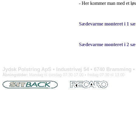
- Her kommer man med et løst 
Sædevarme monteret i 1 sæde 
Sædevarme monteret i 2 sæder
Jydsk Polstring ApS • Industrivej 54 • 6740 Bramming • T
Åbningstider:
Mandag til torsdag 07.30-17.00 • fredag 07.30 til 13.00