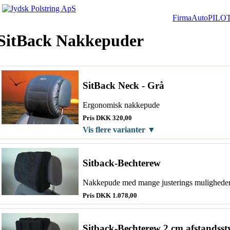
Firma
Auto
PILOT
SitBack Nakkepuder
SitBack Neck - Grå
Ergonomisk nakkepude
Pris DKK 320,00
Vis flere varianter ▼
Sitback-Bechterew
Nakkepude med mange justerings mulighede
Pris DKK 1.078,00
Sitback-Bechterew 2 cm afstandss