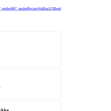
 sæder
MC sæder
Recaro
SitBack
Tilbud
r
tykke