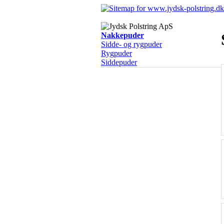
Nakkepuder
Sidde- og rygpuder
Rygpuder
Siddepuder