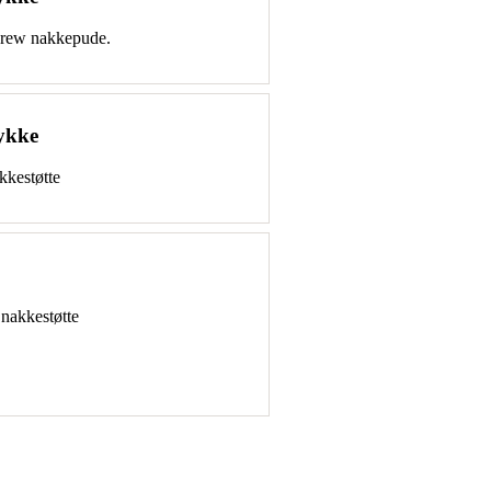
terew nakkepude.
tykke
kkestøtte
 nakkestøtte